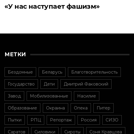
«У нас наступает фашизм»
МЕТКИ
Бездомные
Беларусь
Благотворительность
Государство
Дети
Дмитрий Факовский
Завод
Мобилизованные
Насилие
Образование
Окраина
Опека
Питер
Пытки
РПЦ
Репортаж
Россия
СИЗО
Саратов
Силовики
Сироты
Соня Кравцова