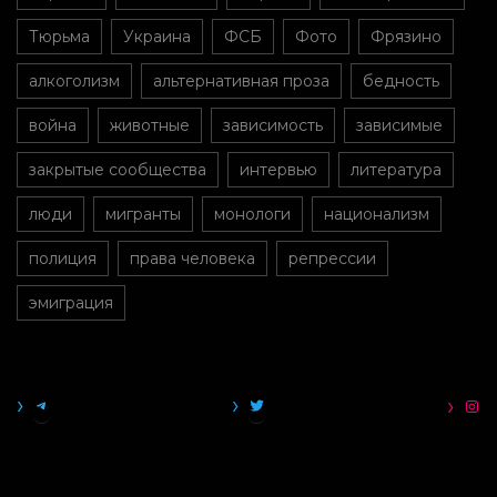
Тюрьма
Украина
ФСБ
Фото
Фрязино
алкоголизм
альтернативная проза
бедность
война
животные
зависимость
зависимые
закрытые сообщества
интервью
литература
люди
мигранты
монологи
национализм
полиция
права человека
репрессии
эмиграция
TELEGRAM
TWITTER
INS