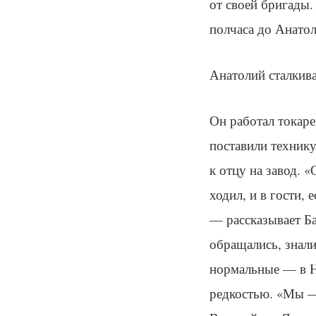
от своей бригады.
полчаса до Анатол
Анатолий сталкива
Он работал токар
поставили технику
к отцу на завод. «
ходил, и в гости,
— рассказывает Б
обращались, знали
нормальные — в Н
редкостью. «Мы —