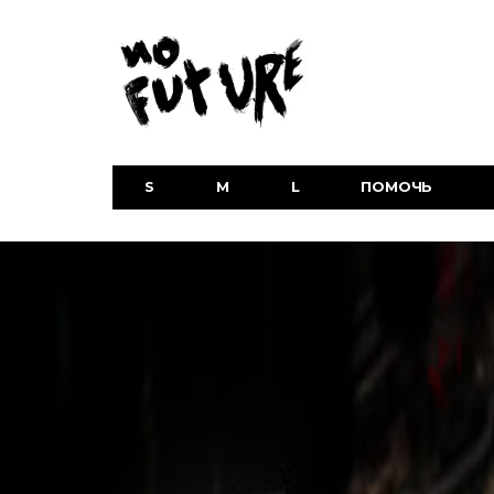
No future
S
M
L
ПОМОЧЬ