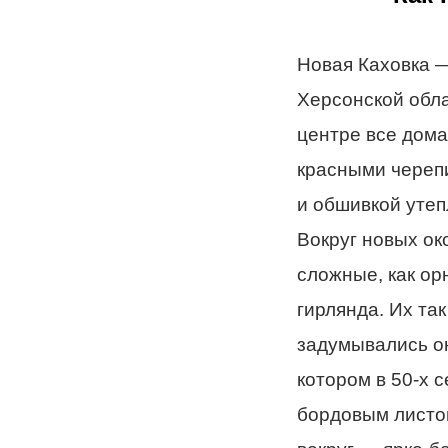
Новая Каховка —
Херсонской обла
центре все дома
красными череп
и обшивкой утеп
Вокруг новых ок
сложные, как ор
гирлянда. Их та
задумывались он
котором в 50-х 
бордовым листом