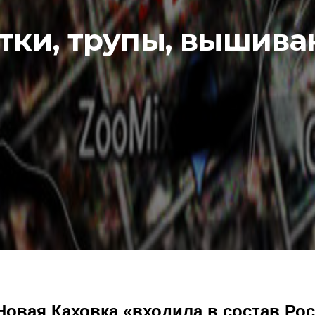
тки, трупы, вышива
Новая Каховка «входила в состав Ро