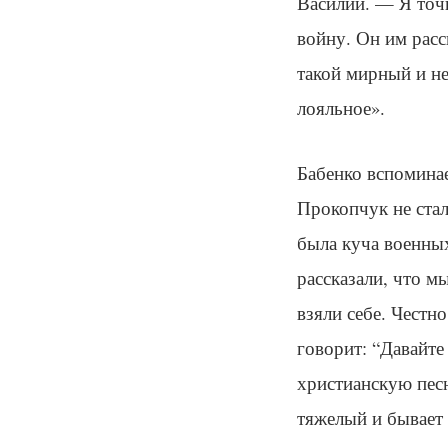
Василий. — Я точн
войну. Он им расс
такой мирный и не
лояльное».
Бабенко вспомина
Прокопчук не стал
была куча военных
рассказали, что м
взяли себе. Честн
говорит: “Давайте
христианскую пес
тяжелый и бывает 