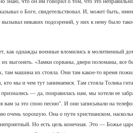
о знаю, что он им говорил о том, что это неправильно,
казывал о Боге, свидетельствовал. И, может быть, име
 вызывал никаких подозрений, у них к нему было так
ет, как однажды военные вломились в молитвенный д
 их выгонять. «Замки сорваны, двери поломаны, все б
, там машина их стояла. Они там какое-то время пож
ы, кто мы и чем тут занимаемся. Там стояла Толика гита
о признались — да, понравилась нам, мы хотели ее забр
 я вам за это спою песню”. И они записывали на телефо
ню очень хорошую. Она о пути христианском, насколь
неприятный. Но есть цель конечная. Это — Божье царс