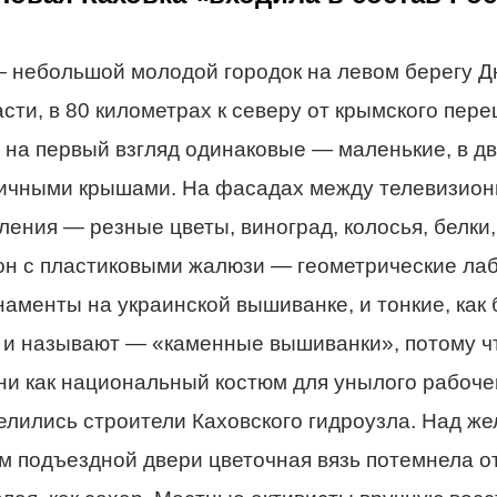
 небольшой молодой городок на левом берегу Д
сти, в 80 километрах к северу от крымского пере
 на первый взгляд одинаковые — маленькие, в дв
ичными крышами. На фасадах между телевизион
ления — резные цветы, виноград, колосья, белки,
он с пластиковыми жалюзи — геометрические ла
наменты на украинской вышиванке, и тонкие, как
к и называют — «каменные вышиванки», потому ч
и как национальный костюм для унылого рабочег
селились строители Каховского гидроузла. Над ж
 подъездной двери цветочная вязь потемнела от