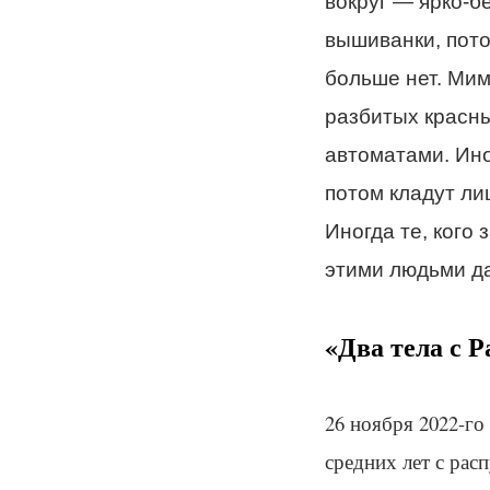
вокруг — ярко-б
вышиванки, пото
больше нет. Мим
разбитых красны
автоматами. Ино
потом кладут ли
Иногда те, кого
этими людьми да
«Два тела с Р
26 ноября 2022-г
средних лет с рас