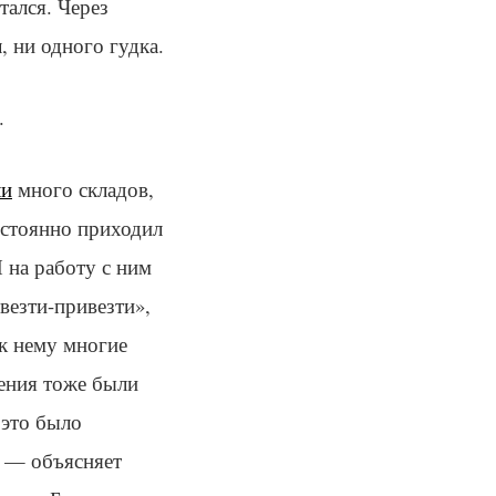
тался. Через
 ни одного гудка.
.
ли
много складов,
остоянно приходил
И на работу с ним
твезти-привезти»,
к нему многие
шения тоже были
 это было
 — объясняет