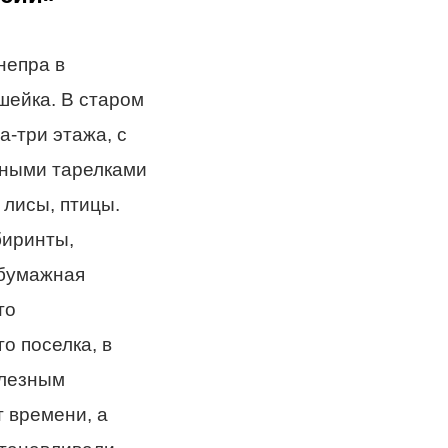
непра в
шейка. В старом
а-три этажа, с
ными тарелками
 лисы, птицы.
биринты,
 бумажная
то
о поселка, в
елезным
 времени, а