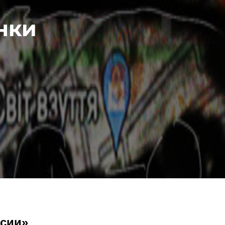
нки
ссии»