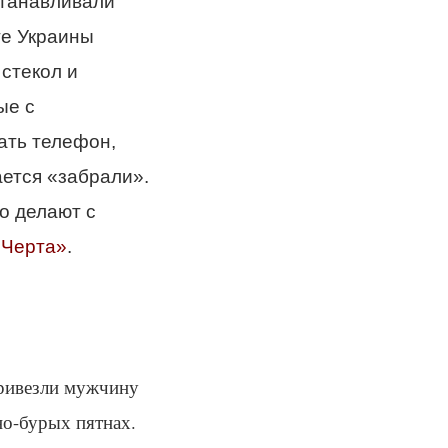
станавливали
ге Украины
 стекол и
ые с
ать телефон,
ается «забрали».
о делают с
«Черта»
.
привезли мужчину
но-бурых пятнах.