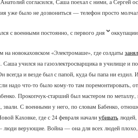
 Анатолий согласился, Саша поехал с ними, а Сергей ос
ия уже было не дозвониться — телефон просто молчал,
лся с военными постоянно, с первого дня
оккупации
ем на новокаховском «Электромаше», где солдаты
заня
. Саша учился на газоэлектросварщика в училище и п
Он всегда и везде был с папой, куда бы папа ни ездил. 
 если надо что-то было кому-то там поремонтировать, о
абенко. Прокопчук-старший был мастером по металлу, 
, звали. С военными у него, по словам Бабенко, отно
овой Каховке, где с 24 февраля начали
убивать
людей,
 люди верующие. Война — она для всех людей плохо,