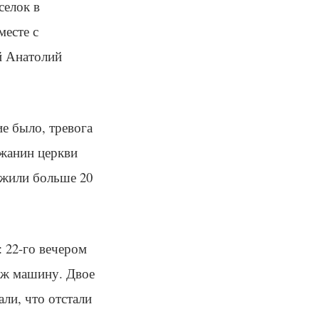
селок в
месте с
й Анатолий
е было, тревога
ожанин церкви
ужили больше 20
: 22-го вечером
аж машину. Двое
ли, что отстали