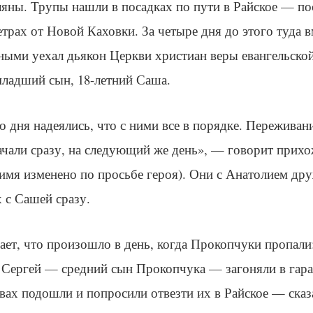
яны. Трупы нашли в посадках по пути в Райское — по
трах от Новой Каховки. За четыре дня до этого туда в
ными уехал дьякон Церкви христиан веры евангельско
младший сын, 18-летний Саша.
 дня надеялись, что с ними все в порядке. Переживани
ачали сразу, на следующий же день», — говорит прих
(имя изменено по просьбе героя). Они с Анатолием др
х с Сашей сразу.
ает, что произошло в день, когда Прокопчуки пропали
 Сергей — средний сын Прокопчука — загоняли в гар
вах подошли и попросили отвезти их в Райское — сказа