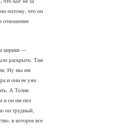
 что Бог не за
нно потому, что он
ое отношение
ом церкви —
ыло раскрыто. Там
или. Ну мы им
ра и они ее уже
ать. А Толик
н и он им пел
ко он трудный,
тво, в которое все