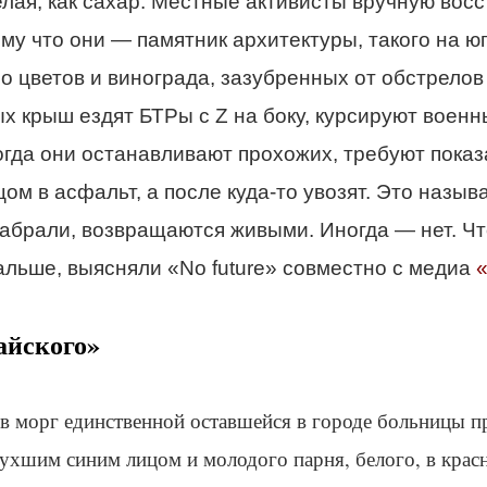
елая, как сахар. Местные активисты вручную вос
му что они — памятник архитектуры, такого на ю
о цветов и винограда, зазубренных от обстрелов
х крыш ездят БТРы с Z на боку, курсируют военн
гда они останавливают прохожих, требуют показ
цом в асфальт, а после куда-то увозят. Это назыв
 забрали, возвращаются живыми. Иногда — нет. Чт
льше, выясняли «No future» совместно с медиа
айского»
о в морг единственной оставшейся в городе больницы 
пухшим синим лицом и молодого парня, белого, в крас