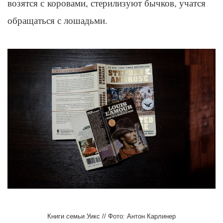
возятся с коровами,
стерилизуют
бычков, учатся
обращаться с лошадьми.
Книги семьи Уикс // Фото: Антон Карлинер