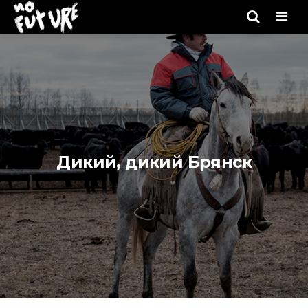
No future
Men
Дикий, дикий Брянск